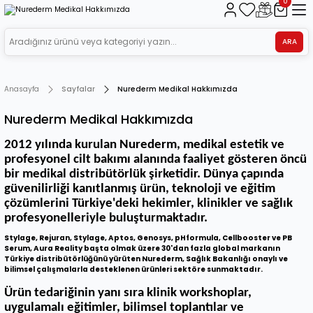
0
ARA
Anasayfa
Sayfalar
Nurederm Medikal Hakkımızda
Nurederm Medikal Hakkımızda
2012 yılında kurulan Nurederm, medikal estetik ve
profesyonel cilt bakımı alanında faaliyet gösteren öncü
bir medikal distribütörlük şirketidir. Dünya çapında
güvenilirliği kanıtlanmış ürün, teknoloji ve eğitim
çözümlerini Türkiye'deki hekimler, klinikler ve sağlık
profesyonelleriyle buluşturmaktadır.
Stylage, Rejuran, Stylage, Aptos, Genosys,
pHformula, Cellbooster ve PB
Serum, Aura Reality başta olmak üzere 30'dan fazla global markanın
Türkiye distribütörlüğünü yürüten Nurederm, Sağlık Bakanlığı onaylı ve
bilimsel çalışmalarla desteklenen ürünleri sektöre sunmaktadır.
Ürün tedariğinin yanı sıra klinik workshoplar,
uygulamalı eğitimler, bilimsel toplantılar ve