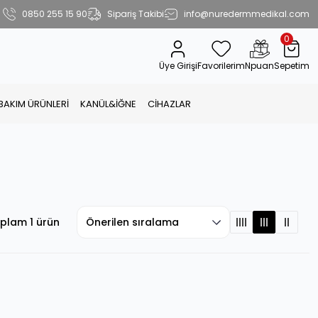
0850 255 15 90
Sipariş Takibi
info@nuredermmedikal.com
0
Üye Girişi
Favorilerim
Npuan
Sepetim
 BAKIM ÜRÜNLERİ
KANÜL&İĞNE
CİHAZLAR
plam 1 ürün