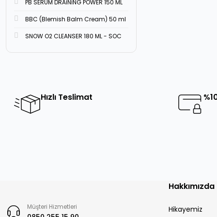
PB SERUM DRAİNİNG POWER 150 ML
BBC (Blemish Balm Cream) 50 ml
SNOW O2 CLEANSER 180 ML - SOC
Hızlı Teslimat
%10
Hakkımızda
Müşteri Hizmetleri
Hikayemiz