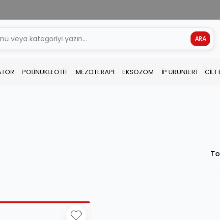
ARA
ATÖR
POLİNÜKLEOTİT
MEZOTERAPİ
EKSOZOM
İP ÜRÜNLERİ
CİLT
To