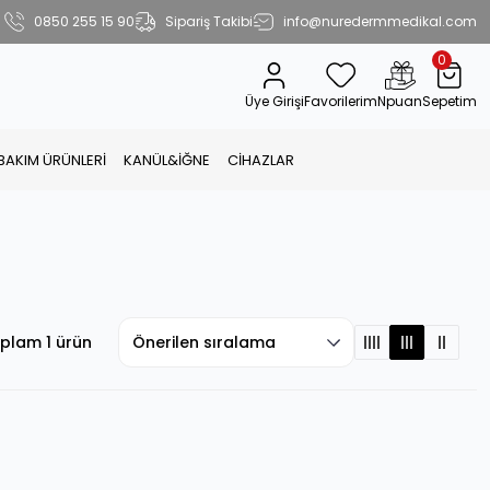
0850 255 15 90
Sipariş Takibi
info@nuredermmedikal.com
0
Üye Girişi
Favorilerim
Npuan
Sepetim
 BAKIM ÜRÜNLERİ
KANÜL&İĞNE
CİHAZLAR
plam 1 ürün