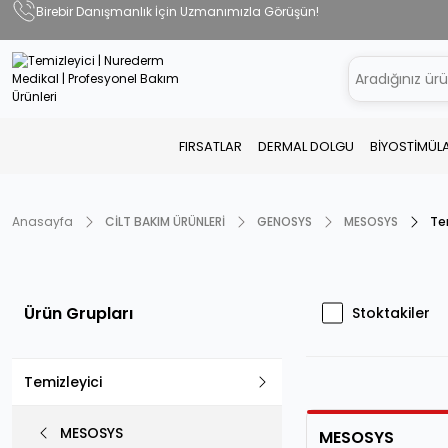
Birebir Danışmanlık İçin Uzmanımızla Görüşün!
FIRSATLAR
DERMAL DOLGU
BİYOSTİMÜL
Anasayfa
CİLT BAKIM ÜRÜNLERİ
GENOSYS
MESOSYS
Te
Ürün Grupları
Stoktakiler
Temizleyici
MESOSYS
MESOSYS