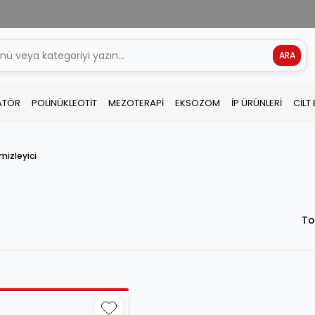
ARA
ATÖR
POLİNÜKLEOTİT
MEZOTERAPİ
EKSOZOM
İP ÜRÜNLERİ
CİLT
mizleyici
To