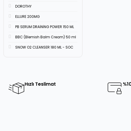
DOROTHY
ELLURE 200MG
PB SERUM DRAİNİNG POWER 150 ML
BBC (Blemish Balm Cream) 50 ml
SNOW O2 CLEANSER 180 ML - SOC
Hızlı Teslimat
%10