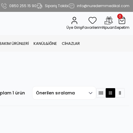
0850 255 15 90
Sipariş Takibi
info@nuredermmedikal.com
0
Üye Girişi
Favorilerim
Npuan
Sepetim
 BAKIM ÜRÜNLERİ
KANÜL&İĞNE
CİHAZLAR
plam 1 ürün