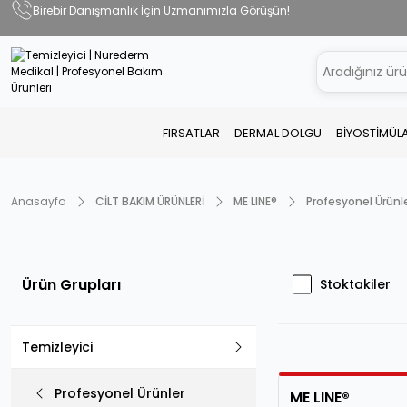
Birebir Danışmanlık İçin Uzmanımızla Görüşün!
FIRSATLAR
DERMAL DOLGU
BİYOSTİMÜL
Anasayfa
CİLT BAKIM ÜRÜNLERİ
ME LINE®
Profesyonel Ürünl
Ürün Grupları
Stoktakiler
Temizleyici
Profesyonel Ürünler
ME LINE®