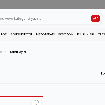
ARA
ATÖR
POLİNÜKLEOTİT
MEZOTERAPİ
EKSOZOM
İP ÜRÜNLERİ
CİLT
er
Temizleyici
To