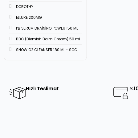
DOROTHY
ELLURE 200MG
PB SERUM DRAİNİNG POWER 150 ML
BBC (Blemish Balm Cream) 50 ml
SNOW O2 CLEANSER 180 ML - SOC
Hızlı Teslimat
%10