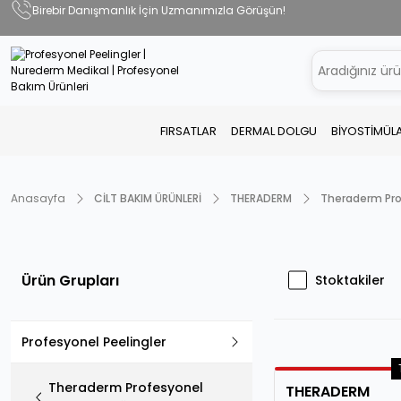
Birebir Danışmanlık İçin Uzmanımızla Görüşün!
FIRSATLAR
DERMAL DOLGU
BİYOSTİMÜL
Anasayfa
CİLT BAKIM ÜRÜNLERİ
THERADERM
Theraderm Pro
Ürün Grupları
Stoktakiler
Profesyonel Peelingler
Theraderm Profesyonel
THERADERM