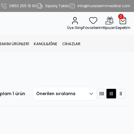
0850 255 15 90
Sipariş Takibi
info@nuredermmedikal.com
0
Üye Girişi
Favorilerim
Npuan
Sepetim
 BAKIM ÜRÜNLERİ
KANÜL&İĞNE
CİHAZLAR
plam 1 ürün