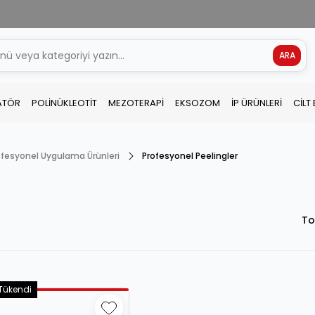
ARA
ATÖR
POLİNÜKLEOTİT
MEZOTERAPİ
EKSOZOM
İP ÜRÜNLERİ
CİLT
fesyonel Uygulama Ürünleri
Profesyonel Peelingler
To
Tükendi