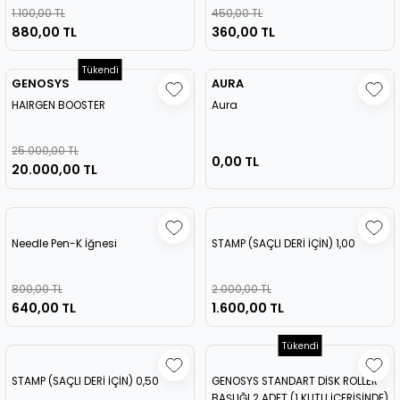
1.100,00 TL
450,00 TL
880,00 TL
360,00 TL
Tükendi
GENOSYS
AURA
HAIRGEN BOOSTER
Aura
25.000,00 TL
0,00 TL
20.000,00 TL
Needle Pen-K İğnesi
STAMP (SAÇLI DERİ İÇİN) 1,00
800,00 TL
2.000,00 TL
640,00 TL
1.600,00 TL
Tükendi
STAMP (SAÇLI DERİ İÇİN) 0,50
GENOSYS STANDART DİSK ROLLER
BAŞLIĞI 2 ADET (1 KUTU İÇERİSİNDE)