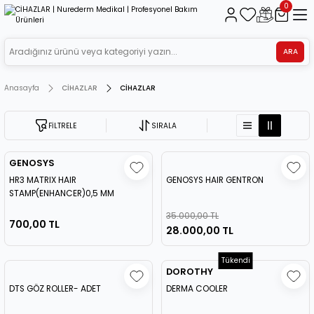
0
ARA
Anasayfa
CİHAZLAR
CİHAZLAR
FİLTRELE
SIRALA
GENOSYS
HR3 MATRIX HAIR
GENOSYS HAIR GENTRON
STAMP(ENHANCER)0,5 MM
35.000,00 TL
700,00 TL
28.000,00 TL
Tükendi
DOROTHY
DTS GÖZ ROLLER- ADET
DERMA COOLER