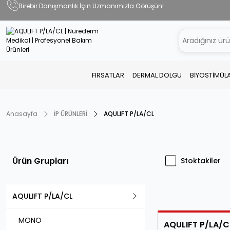
Birebir Danışmanlık İçin Uzmanımızla Görüşün!
FIRSATLAR
DERMAL DOLGU
BİYOSTİMÜL
Anasayfa
İP ÜRÜNLERİ
AQULIFT P/LA/CL
Ürün Grupları
Stoktakiler
AQULIFT P/LA/CL
MONO
AQULIFT P/LA/C