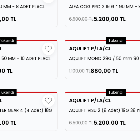
 60 MM - 8 ADET PLACL
ALFA COG PRO 2 19 G * 90 MM - 
PLACL
,00 TL
5.200,00 TL
6.500,00 TL
Tükendi
Tükendi
L
AQULIFT P/LA/CL
 50 MM - 10 ADET PLACL
AQULIFT MONO 29G / 50 mm 80
Adet) - P/LA/CL
00 TL
880,00 TL
1.100,00 TL
Tükendi
Tükendi
L
AQULIFT P/LA/CL
ER GEAR 4 (4 Adet) 18G
AQULIFT VISU 2 (8 Adet) 19G 38
P/LA/CL
,00 TL
5.200,00 TL
6.500,00 TL