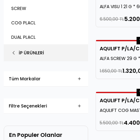
ALFA VISU 1 21 G *
SCREW
5.200
6.500,00 TL
COG PLACL
DUAL PLACL
AQULIFT P/LA/C
İP ÜRÜNLERİ
ALFA SCREW 29 G *
1.320,
1.650,00 TL
Tüm Markalar
AQULIFT P/LA/C
Filtre Seçenekleri
AQULIFT COG MAST
100 mm - P/LA/CL
4.400
5.500,00 TL
En Populer Olanlar