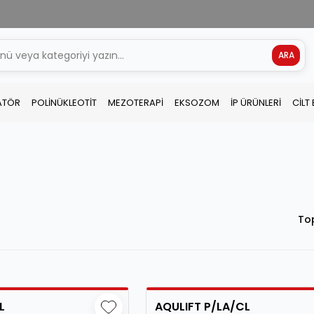
ARA
ATÖR
POLİNÜKLEOTİT
MEZOTERAPİ
EKSOZOM
İP ÜRÜNLERİ
CİLT
To
L
AQULIFT P/LA/CL