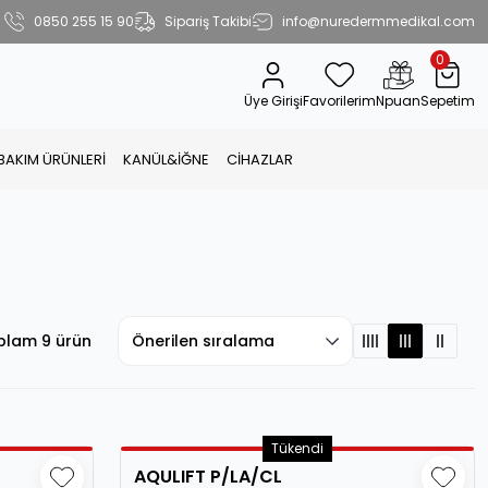
0850 255 15 90
Sipariş Takibi
info@nuredermmedikal.com
0
Üye Girişi
Favorilerim
Npuan
Sepetim
 BAKIM ÜRÜNLERİ
KANÜL&İĞNE
CİHAZLAR
plam 9 ürün
Tükendi
AQULIFT P/LA/CL