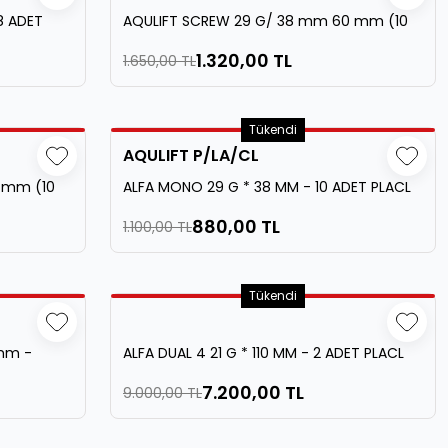
8 ADET
AQULIFT SCREW 29 G/ 38 mm 60 mm (10
Adet) - P/LA/CL
1.320,00 TL
1.650,00 TL
Tükendi
AQULIFT P/LA/CL
 mm (10
ALFA MONO 29 G * 38 MM - 10 ADET PLACL
880,00 TL
1.100,00 TL
Tükendi
 mm -
ALFA DUAL 4 21 G * 110 MM - 2 ADET PLACL
7.200,00 TL
9.000,00 TL